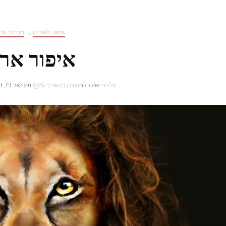
איפור לפורים
,
מדריכי איפ
איפור ארי
על-ידי
nicole
עודכן בתאריך %@
פברואר 19, 2019