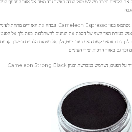
 את הלחיים וניצור משולש מעל הגבה כאשר נרד מטה אל אזור העפעף העליו
גבה.
כעט נשתמש בגוון Cameleon Espresso ונכהה 
טש בעזרת הצד השני של הספוג את הגוונים להשתלבות. כעת נלך אל הסנטר ו
 לכן. גם באמצע קשת האף נפזר מעט, נלך אל עצמות הלחיים ונמשוך קו עם 
וכך גם באזור הרכות וצידי העיניים.