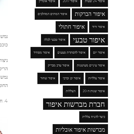
איפור 24 שעות
איפור 2017
איפור אונליין
איפור הברקות
איפור המתים המהלכים
איפור חתולי
איפור ורוד
נמשו
איפור טבעי
איפור טבעי לכלה
כוכב
איפור יום
איפור להסתרת פצעים
איפור מפחיד
ניצו
איפור עיניים מעושנות
איפור ערב מבריק
הריס
נמשו
איפור צלליות
איפור קן וברבי
איפור שחור
החומ
איפור שנות ה-20
הצללות
4. חידוד הצבעים, נשתמש כעת בגוון Cameleon Banana Yellow
חברת מברשות איפור
כיצד להניח צללית
מברשות איפור אובליות