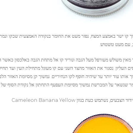
ך קו ישר באמצע המצח, נפזר מעט את החומר בנקודה האמצעית שבקו ונמת
, עם מעט טשטוש.
ר מאין משולש מעורפל מעל הגבה ונוריד קו אל מתחת הגבה באלכסון כאשר הו
ים העליון. נסגור את האזור מהצד השני עם קו מעוגל מתחילת העין ועד תחי
ך אותו עוד יותר עד שיהיה חופף לקו הנחיריים. נמשוך קן מסיומת האזור ה
ר שנשאר על המברשת נמשוך מסיומת העפעף התחתון אל נקודת הסוף של הקו