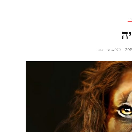
ור
ה
בנושא
להשאיר תגובה
איפור
אריה