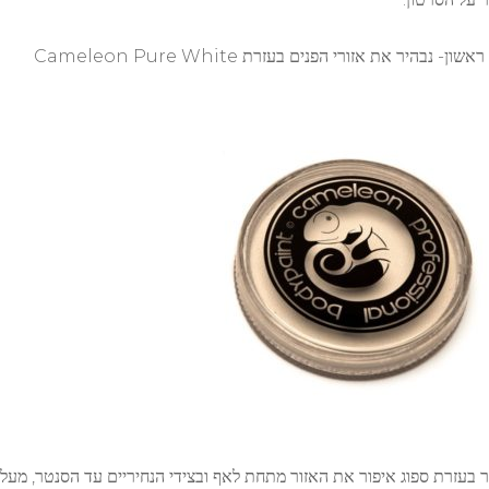
שון- נבהיר את אזורי הפנים בעזרת Cameleon Pure White
ר בעזרת ספוג איפור את האזור מתחת לאף ובצידי הנחיריים עד הסנטר, מעל