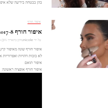
בהן בבטחה בידיעה שלא איפר
איפור חורף
איפור חורף 2017-8
על-ידי
nicole
עודכן בתאריך %@
פ
איפור חורף שונה מאיפור קיץ, 
לא בובות דהויות ואפרוריות א
איפור תואם
איפור חורף אופציה ראשונה: