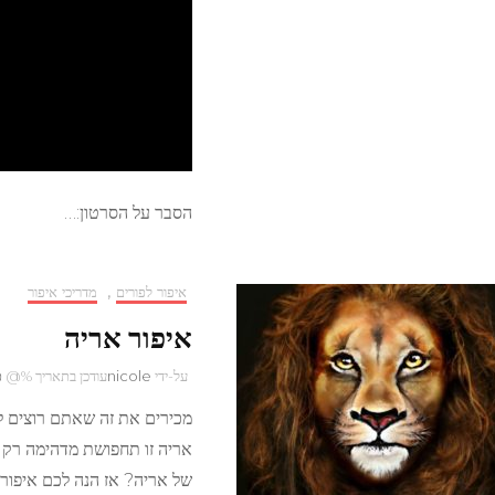
הסבר על הסרטון:…
איפור לפורים
,
מדריכי איפור
איפור אריה
על-ידי
nicole
עודכן בתאריך %@
פ
מכירים את זה שאתם רוצים ל
אריה זו תחפושת מדהימה רק א
של אריה? אז הנה לכם איפור