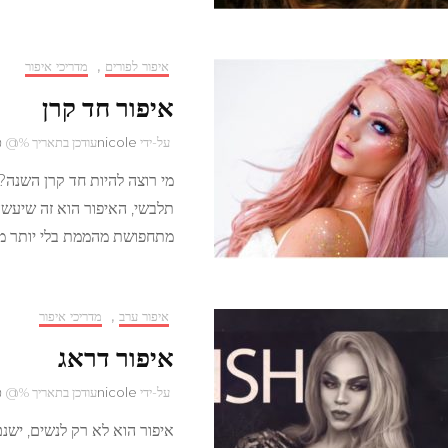
איפור לפורים
,
מדריכי איפור
איפור חד קרן
על-ידי
nicole
עודכן בתאריך %@
פ
מי רוצה להיות חד קרן השנה
תלבשי, האיפור הוא זה שיעשה 
מתחפושת מהממת בלי יותר מ
איפור ערב
,
מדריכי איפור
איפור דראג
על-ידי
nicole
עודכן בתאריך %@
פ
איפור הוא לא רק לנשים, ישנ