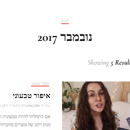
חודש
נובמבר 2017
Showing
5 Resul
איפור טבעוני
איפור טבעוני
על-ידי
nicole
עודכן בתאריך %@
פ
אם התחלתי להיות טבעונית זה
מגוון רחב של מוצרים מחברות 