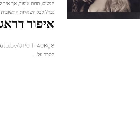
הנשים, תחת איפור, אך איך ל
גבר? לכל השאלות התשובות 
איפור דראג:
youtu.be/UP0-lh40Kg8
הסבר על …