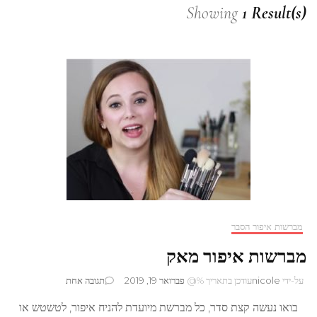
Showing
1 Result(s)
מברשות איפור הסבר
מברשות איפור מאק
על
על-ידי
nicole
עודכן בתאריך %@
פברואר 19, 2019
תגובה אחת
מברשות
בואו נעשה קצת סדר, כל מברשת מיועדת להניח איפור, לטשטש או
איפור