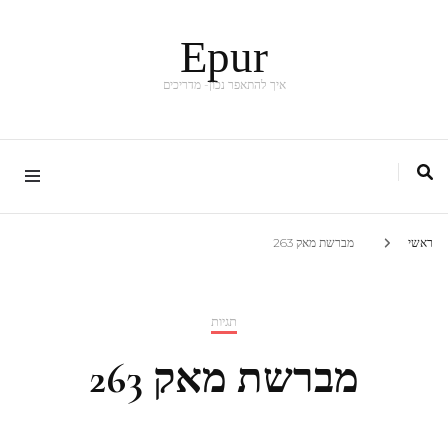
Epur
איך להתאפר נכון- מדריכים
ראשי
מברשת מאק 263
תגיות
מברשת מאק 263