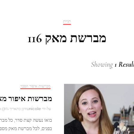
תגיות
מברשת מאק 116
Showing
1 Resul
מברשות איפור הסבר
מברשות איפור מא
על-ידי
nicole
עודכן בתאריך %@
פ
בואו נעשה קצת סדר, כל מברש
בפנים, לכל מברשת מאק מספר 