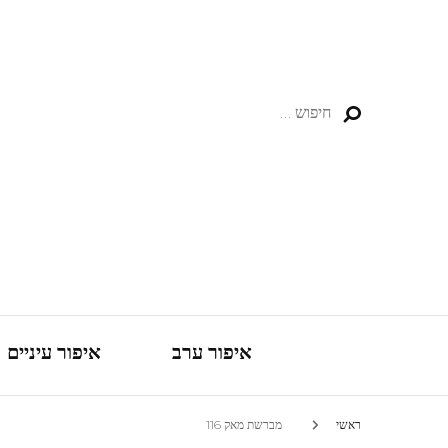
חיפוש:
איפור ערב
איפור עיניים
ראשי
מברשת מאק 116