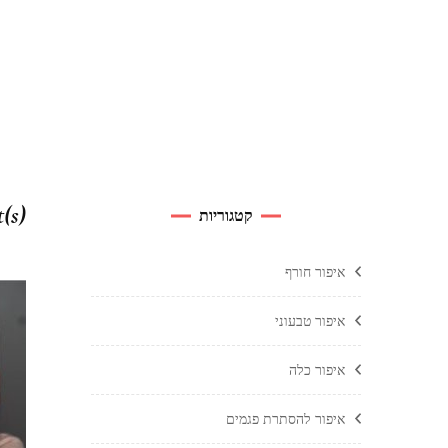
t(s)
קטגוריות
איפור חורף
איפור טבעוני
איפור כלה
איפור להסתרת פגמים