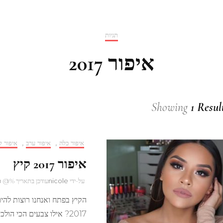
תגיות
איפור 2017
Showing
1 Resul
איפור כלה
,
איפור ערב
,
איפור ק
איפור 2017 קיץ
על-ידי
nicole
עודכן בתאריך %@
פ
הקיץ בפתח ואנחנו רוצות להיו
2017? אילו צבעים הכי הולכים השנה ואיזה גוונים נמצא בחנויות?