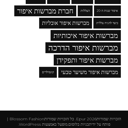
חברת מברשות איפור
איפור שנות ה-20
הצללות
מברשות איפור אובליות
כיצד להניח צללית
מברשות איפור איכותיות
מברשות איפור הדרכה
מברשות איפור ותפקידן
מברשות איפור משיער טבעי
קונסילרים
הזכויות שמורות2026
Epur
. כל הזכויות שמורות
Blossom Fashion |
פותח על ידי
תבניות בלוסום
.מופעל באמצעות
WordPress
.