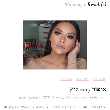
Showing
1 Result(s)
איפור כלה
,
איפור ערב
,
איפור קיץ
איפור 2017 קיץ
בנושא
על-ידי
nicole
עודכן בתאריך %@
פברואר 19, 2019
להשאיר תגובה
איפור
הקיץ בפתח ואנחנו רוצות להיות יפות וזוהרות ובעיקר מהממות בקיץ, אז
2017