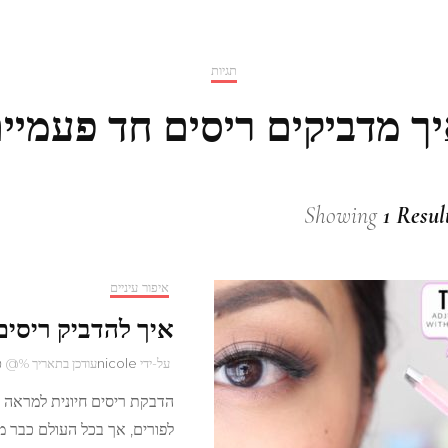
תגיות
ך מדביקים ריסים חד פעמיי
Showing
1 Resul
איפור עיניים
איך להדביק ריסים
על-ידי
nicole
עודכן בתאריך %@
פ
הדבקת ריסים חיונית למראה ד
לפורים, אך בכל העולם כבר מ