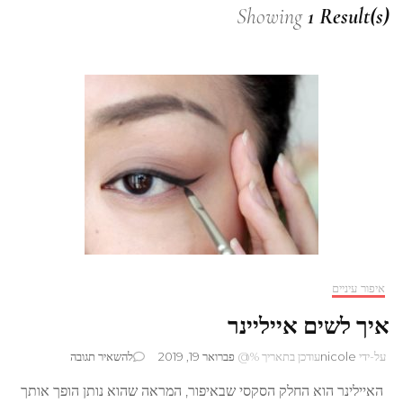
Showing
1 Result(s)
איפור עיניים
איך לשים אייליינר
בנושא
על-ידי
nicole
עודכן בתאריך %@
פברואר 19, 2019
להשאיר תגובה
איך
האיילינר הוא החלק הסקסי שבאיפור, המראה שהוא נותן הופך אותך
לשים